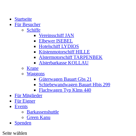
Flachwagen Typ Klms 440
Für Mitglieder
Für Eigner
Events
Barkassenshuttle
Green Kanu
Spenden
Seite wählen
Küstenmotorschiff HILLE
Das original erhaltene Küstenmotorschiff wurde 1961 bei Sietas in
Hamburg-Neuenfelde für den Reeder Hans Heinrich von Allwörden
gebaut. 1983 verkaufte von Allwörden die HILLE an die Firma
Karl Meyer in Wischhafen, welche das Schiff auf den Namen
„Thomas M.“ umtaufte und als Versorger für die Insel Helgoland
einsetzte. 2003 sollte das Schiff erneut verkauft werden, eventuell
nach Afrika oder in die Karibik. Mit Gunnar Pihl fand sich ein
Käufer, der die HILLE im Originalzustand erhalten möchte. Sie
wird zurzeit hauptsächlich als Büro und für Veranstaltungen im
Laderaum genutzt.