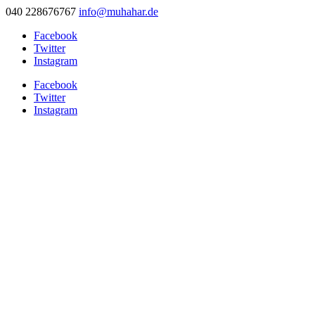
040 228676767
info@muhahar.de
Facebook
Twitter
Instagram
Facebook
Twitter
Instagram
Startseite
Für Besucher
Schiffe
Vereinsschiff JAN
Elbewer ISEBEL
Hotelschiff LYDIOS
Küstenmotorschiff HILLE
Alstermotorschiff TARPENBEK
Alsterbarkasse KOLLAU
Krane
Waggons
Güterwagen Bauart Gbs 21
Schiebewandwagen Bauart Hbis 299